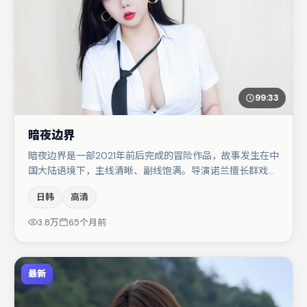
99:33
暗夜边界
暗夜边界是一部2021年前后完成的冒险作品，故事发生在中
国大陆语境下，主线清晰、副线饱满。导演诺兰擅长群戏与
空间压迫感，本片在视听语言上与题材形成互文。主演阵容
日韩
高清
包括裴斗娜、杨幂、汤唯等，角色动机前后呼应，适合喜欢
抠台词与伏笔的观众。整体完成度较高，适合周末一口气追
3.8万
65个月前
完。
最新