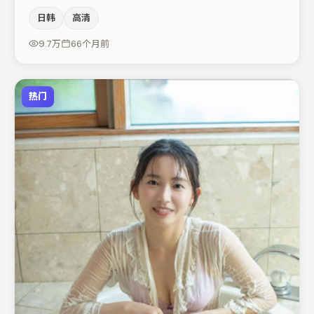
的同时保留人物弧光，高潮戏信息密度高但不显凌乱。马丽
日韩
高清
在片中承担叙事驱动，周迅、梁朝伟分别提供反差与喜剧/
悬疑调剂（视场次而定）。整体完成度较高，适合周末一口
9.7万
66个月前
气追完。
热门