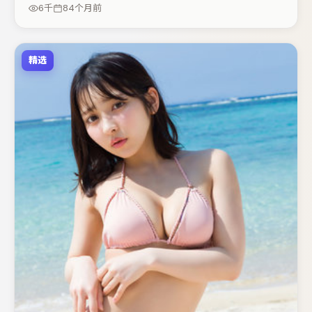
动谜题层层揭开。节奏紧凑、反转有度，值得列入片单。
6千
84个月前
精选