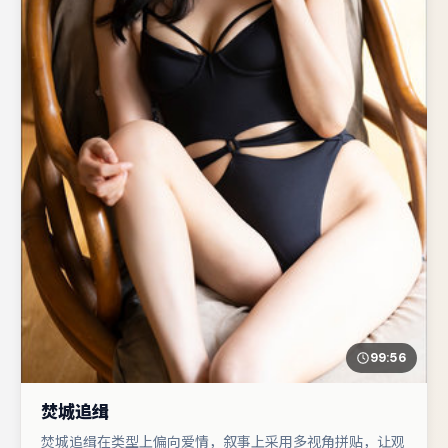
99:56
焚城追缉
焚城追缉在类型上偏向爱情，叙事上采用多视角拼贴，让观