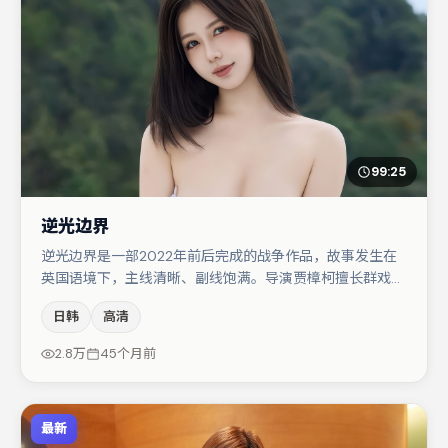
99:25
逆光边界
逆光边界是一部2022年前后完成的战争作品，故事发生在
英国语境下，主线清晰、副线饱满。导演贾樟柯擅长群戏与
空间压迫感，本片在视听语言上与题材形成互文。朱一龙与
日韩
高清
刘亦菲的对手戏构成全片情感锚点，菅田将晖则以细节塑造
推动谜题层层揭开。整体完成度较高，适合周末一口气追
2.8万
45个月前
完。
最新