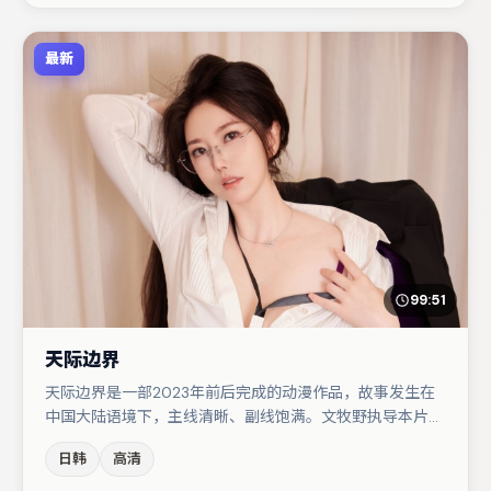
最新
99:51
天际边界
天际边界是一部2023年前后完成的动漫作品，故事发生在
中国大陆语境下，主线清晰、副线饱满。文牧野执导本片，
在场面调度与表演节奏上保持一贯作者性，关键场次留白得
日韩
高清
当。主演阵容包括马丽、沈腾、段奕宏等，角色动机前后呼
应，适合喜欢抠台词与伏笔的观众。整体完成度较高，适合