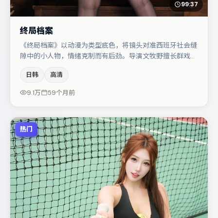
99:37
终局档案
《终局档案》以动漫为类型底色，将镜头对准西班牙社会缝
隙中的小人物，情绪克制而有后劲。导演文牧野擅长群戏与
空间压迫感，本片在视听语言上与题材形成互文。杨幂与雷
日韩
高清
佳音的对手戏构成全片情感锚点，咏梅则以细节塑造推动谜
题层层揭开。若你偏爱强类型与清晰主线，这部作品值得关
9.1万
59个月前
注。
热门