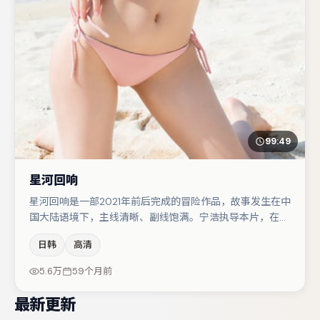
99:49
星河回响
星河回响是一部2021年前后完成的冒险作品，故事发生在中
国大陆语境下，主线清晰、副线饱满。宁浩执导本片，在场
面调度与表演节奏上保持一贯作者性，关键场次留白得当。
日韩
高清
刘亦菲在片中承担叙事驱动，裴斗娜、大鹏分别提供反差与
喜剧/悬疑调剂（视场次而定）。节奏紧凑、反转有度，值
5.6万
59个月前
得列入片单。
最新更新