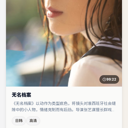
99:22
无名档案
《无名档案》以动作为类型底色，将镜头对准西班牙社会缝
隙中的小人物，情绪克制而有后劲。导演张艺谋擅长群戏与
空间压迫感，本片在视听语言上与题材形成互文。桂纶镁与
日韩
高清
裴斗娜的对手戏构成全片情感锚点，张子枫则以细节塑造推