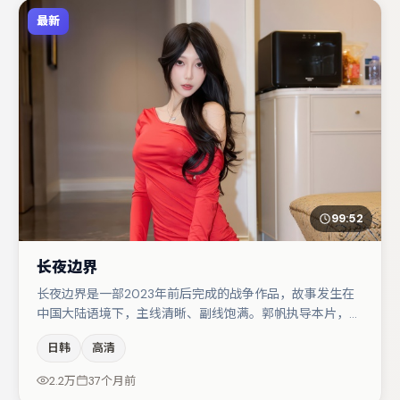
最新
99:52
长夜边界
长夜边界是一部2023年前后完成的战争作品，故事发生在
中国大陆语境下，主线清晰、副线饱满。郭帆执导本片，在
场面调度与表演节奏上保持一贯作者性，关键场次留白得
日韩
高清
当。胡歌与周迅的对手戏构成全片情感锚点，木村拓哉则以
细节塑造推动谜题层层揭开。整体完成度较高，适合周末一
2.2万
37个月前
口气追完。