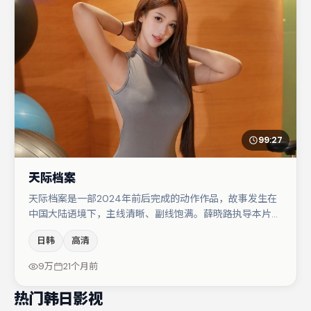
99:27
天际档案
天际档案是一部2024年前后完成的动作作品，故事发生在
中国大陆语境下，主线清晰、副线饱满。薛晓路执导本片，
在场面调度与表演节奏上保持一贯作者性，关键场次留白得
日韩
高清
当。主演阵容包括赵丽颖、弗洛伦丝·皮尤、裴斗娜等，角
色动机前后呼应，适合喜欢抠台词与伏笔的观众。整体完成
9万
21个月前
度较高，适合周末一口气追完。
热门韩日影视