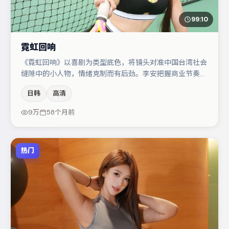
99:10
霓虹回响
《霓虹回响》以喜剧为类型底色，将镜头对准中国台湾社会
缝隙中的小人物，情绪克制而有后劲。李安把握商业节奏的
同时保留人物弧光，高潮戏信息密度高但不显凌乱。刘亦菲
日韩
高清
在片中承担叙事驱动，桂纶镁、沈腾分别提供反差与喜剧/
悬疑调剂（视场次而定）。若你偏爱强类型与清晰主线，这
9万
58个月前
部作品值得关注。
热门