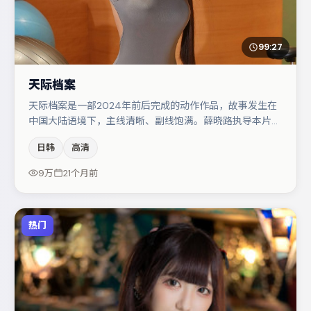
99:27
天际档案
天际档案是一部2024年前后完成的动作作品，故事发生在
中国大陆语境下，主线清晰、副线饱满。薛晓路执导本片，
在场面调度与表演节奏上保持一贯作者性，关键场次留白得
日韩
高清
当。主演阵容包括赵丽颖、弗洛伦丝·皮尤、裴斗娜等，角
色动机前后呼应，适合喜欢抠台词与伏笔的观众。整体完成
9万
21个月前
度较高，适合周末一口气追完。
热门