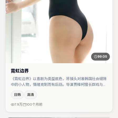
99:05
霓虹边界
《霓虹边界》以喜剧为类型底色，将镜头对准韩国社会缝隙
中的小人物，情绪克制而有后劲。导演贾樟柯擅长群戏与空
间压迫感，本片在视听语言上与题材形成互文。任素汐在片
日韩
高清
中承担叙事驱动，秦海璐、胡歌分别提供反差与喜剧/悬疑
调剂（视场次而定）。节奏紧凑、反转有度，值得列入片
7.9万
100个月前
单。