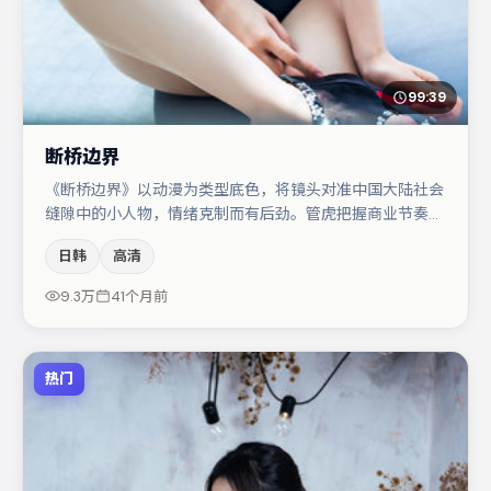
99:39
断桥边界
《断桥边界》以动漫为类型底色，将镜头对准中国大陆社会
缝隙中的小人物，情绪克制而有后劲。管虎把握商业节奏的
同时保留人物弧光，高潮戏信息密度高但不显凌乱。主演阵
日韩
高清
容包括宋佳、金高银、张颂文等，角色动机前后呼应，适合
喜欢抠台词与伏笔的观众。若你偏爱强类型与清晰主线，这
9.3万
41个月前
部作品值得关注。
热门