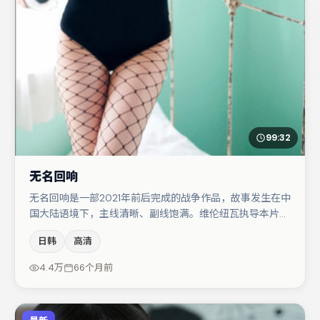
99:32
无名回响
无名回响是一部2021年前后完成的战争作品，故事发生在中
国大陆语境下，主线清晰、副线饱满。维伦纽瓦执导本片，
在场面调度与表演节奏上保持一贯作者性，关键场次留白得
日韩
高清
当。李光洁与木村拓哉的对手戏构成全片情感锚点，雷佳音
则以细节塑造推动谜题层层揭开。整体完成度较高，适合周
4.4万
66个月前
末一口气追完。