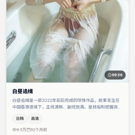
99:36
白昼追缉
白昼追缉是一部2022年前后完成的惊悚作品，故事发生在
中国香港语境下，主线清晰、副线饱满。是枝裕和把握商业
节奏的同时保留人物弧光，高潮戏信息密度高但不显凌乱。
日韩
高清
杨幂在片中承担叙事驱动，任素汐、朱一龙分别提供反差与
喜剧/悬疑调剂（视场次而定）。若你偏爱强类型与清晰主
9.5万
52个月前
线，这部作品值得关注。