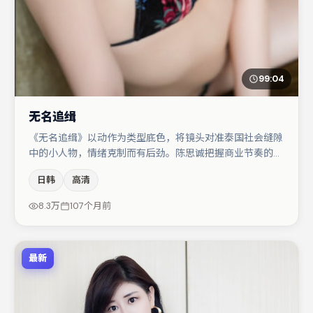
99:04
无名追缉
《无名追缉》以动作为类型底色，将镜头对准泰国社会缝隙
中的小人物，情绪克制而有后劲。陈思诚把握商业节奏的同
时保留人物弧光，高潮戏信息密度高但不显凌乱。主演阵容
日韩
高清
包括宋佳、李光洁、杨幂等，角色动机前后呼应，适合喜欢
抠台词与伏笔的观众。节奏紧凑、反转有度，值得列入片
8.3万
107个月前
单。
最新