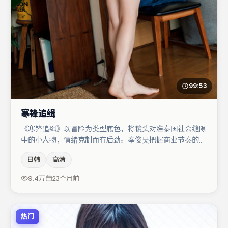
99:53
寒锋追缉
《寒锋追缉》以冒险为类型底色，将镜头对准泰国社会缝隙
中的小人物，情绪克制而有后劲。奉俊昊把握商业节奏的同
时保留人物弧光，高潮戏信息密度高但不显凌乱。主演阵容
日韩
高清
包括雷佳音、张子枫、孔刘等，角色动机前后呼应，适合喜
欢抠台词与伏笔的观众。整体完成度较高，适合周末一口气
9.4万
23个月前
追完。
热门