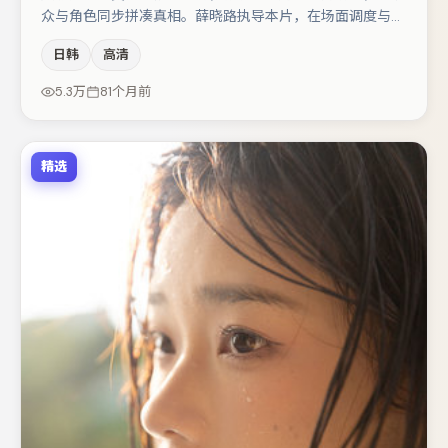
众与角色同步拼凑真相。薛晓路执导本片，在场面调度与表
演节奏上保持一贯作者性，关键场次留白得当。主演阵容包
日韩
高清
括河正宇、刘亦菲、白宇等，角色动机前后呼应，适合喜欢
抠台词与伏笔的观众。节奏紧凑、反转有度，值得列入片
5.3万
81个月前
单。
精选