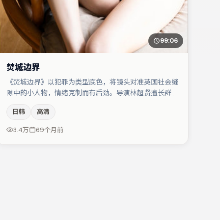
99:06
焚城边界
《焚城边界》以犯罪为类型底色，将镜头对准英国社会缝
隙中的小人物，情绪克制而有后劲。导演林超贤擅长群戏
与空间压迫感，本片在视听语言上与题材形成互文。张子
日韩
高清
枫与廖凡的对手戏构成全片情感锚点，朱一龙则以细节塑
造推动谜题层层揭开。节奏紧凑、反转有度，值得列入片
3.4万
69个月前
单。