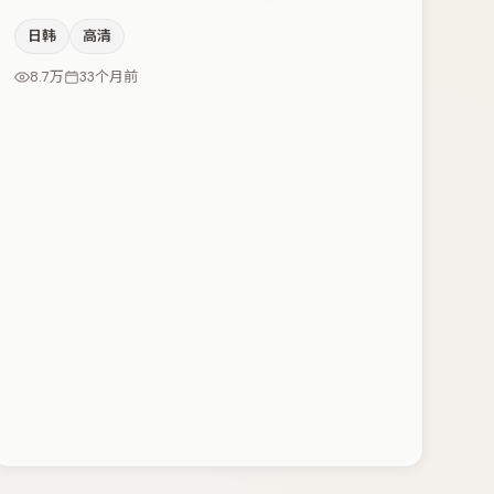
迫感，本片在视听语言上与题材形成互文。木村拓哉与黄
日韩
高清
渤的对手戏构成全片情感锚点，小松菜奈则以细节塑造推
动谜题层层揭开。若你偏爱强类型与清晰主线，这部作品
8.7万
33个月前
值得关注。