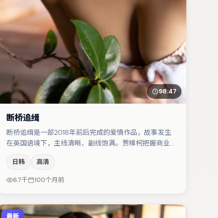
98:47
断桥追缉
断桥追缉是一部2018年前后完成的爱情作品，故事发生
在英国语境下，主线清晰、副线饱满。贾樟柯把握商业节
奏的同时保留人物弧光，高潮戏信息密度高但不显凌乱。
日韩
高清
沈腾在片中承担叙事驱动，菅田将晖、白宇分别提供反差
与喜剧/悬疑调剂（视场次而定）。节奏紧凑、反转有
6.7千
100个月前
度，值得列入片单。
最新