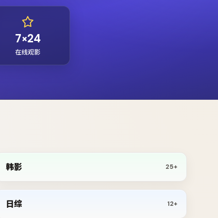
7×24
在线观影
韩影
25+
日综
12+