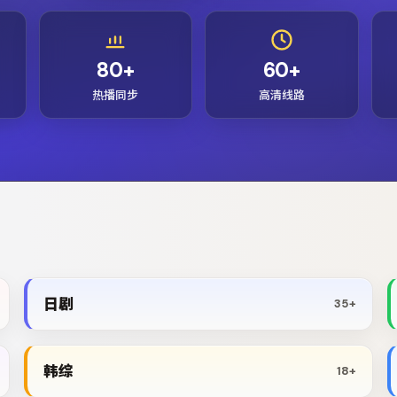
80+
60+
热播同步
高清线路
日剧
35+
韩综
18+