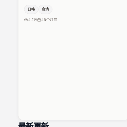
奏的同时保留人物弧光，高潮戏信息密度高但不显凌乱。
日韩
高清
主演阵容包括胡歌、章子怡、黄渤等，角色动机前后呼
应，适合喜欢抠台词与伏笔的观众。整体完成度较高，适
4.2万
49个月前
合周末一口气追完。
最新更新