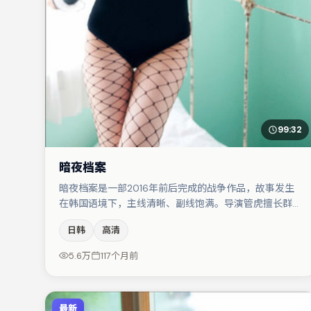
99:32
暗夜档案
暗夜档案是一部2016年前后完成的战争作品，故事发生
在韩国语境下，主线清晰、副线饱满。导演管虎擅长群戏
与空间压迫感，本片在视听语言上与题材形成互文。白宇
日韩
高清
与周冬雨的对手戏构成全片情感锚点，沈腾则以细节塑造
推动谜题层层揭开。节奏紧凑、反转有度，值得列入片
5.6万
117个月前
单。
最新