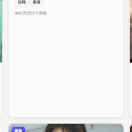
日韩
高清
在片中承担叙事驱动，金高银、谭卓分别提供反差与喜
剧/悬疑调剂（视场次而定）。整体完成度较高，适合周
8.1万
27个月前
末一口气追完。
最新