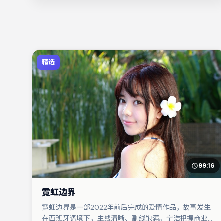
精选
99:16
霓虹边界
霓虹边界是一部2022年前后完成的爱情作品，故事发生
在西班牙语境下，主线清晰、副线饱满。宁浩把握商业节