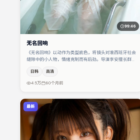
99:46
无名回响
《无名回响》以动作为类型底色，将镜头对准西班牙社会
缝隙中的小人物，情绪克制而有后劲。导演李安擅长群戏
与空间压迫感，本片在视听语言上与题材形成互文。主演
日韩
高清
阵容包括小松菜奈、咏梅、段奕宏等，角色动机前后呼
应，适合喜欢抠台词与伏笔的观众。若你偏爱强类型与清
4.5万
60个月前
晰主线，这部作品值得关注。
最新