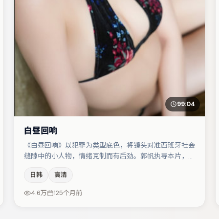
99:04
白昼回响
《白昼回响》以犯罪为类型底色，将镜头对准西班牙社会
缝隙中的小人物，情绪克制而有后劲。郭帆执导本片，在
场面调度与表演节奏上保持一贯作者性，关键场次留白得
日韩
高清
当。廖凡与大鹏的对手戏构成全片情感锚点，肖央则以细
节塑造推动谜题层层揭开。整体完成度较高，适合周末一
4.6万
125个月前
口气追完。