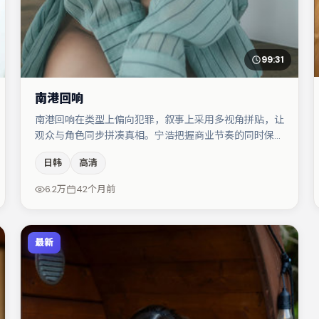
99:31
南港回响
南港回响在类型上偏向犯罪，叙事上采用多视角拼贴，让
观众与角色同步拼凑真相。宁浩把握商业节奏的同时保留
人物弧光，高潮戏信息密度高但不显凌乱。胡歌在片中承
日韩
高清
担叙事驱动，谭卓、易烊千玺分别提供反差与喜剧/悬疑
调剂（视场次而定）。整体完成度较高，适合周末一口气
6.2万
42个月前
追完。
最新