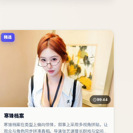
精选
99:44
寒锋档案
寒锋档案在类型上偏向惊悚，叙事上采用多视角拼贴，让
观众与角色同步拼凑真相。导演张艺谋擅长群戏与空间压