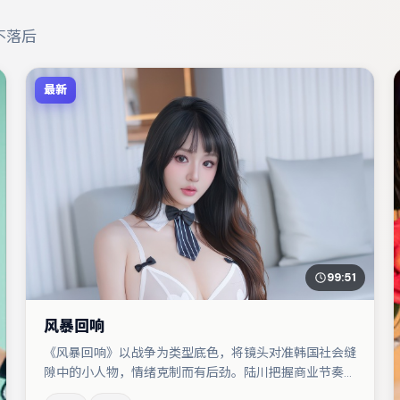
不落后
最新
99:51
风暴回响
《风暴回响》以战争为类型底色，将镜头对准韩国社会缝
隙中的小人物，情绪克制而有后劲。陆川把握商业节奏的
同时保留人物弧光，高潮戏信息密度高但不显凌乱。周迅