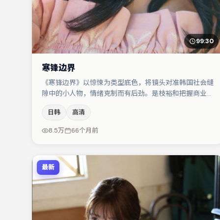
99:30
寒锋边界
《寒锋边界》以惊悚为类型底色，将镜头对准韩国社会缝
隙中的小人物，情绪克制而有后劲。是枝裕和把握商业节
奏的同时保留人物弧光，高潮戏信息密度高但不显凌乱。
日韩
高清
主演阵容包括段奕宏、河正宇、朱一龙等，角色动机前后
呼应，适合喜欢抠台词与伏笔的观众。整体完成度较高，
8.5万
66个月前
适合周末一口气追完。
最新