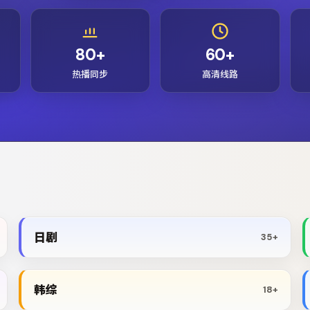
80+
60+
热播同步
高清线路
日剧
35+
韩综
18+