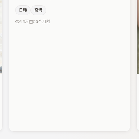
片，在场面调度与表演节奏上保持一贯作者性，关键场次
日韩
高清
留白得当。廖凡在片中承担叙事驱动，段奕宏、黄渤分别
提供反差与喜剧/悬疑调剂（视场次而定）。整体完成度
3.3万
55个月前
较高，适合周末一口气追完。