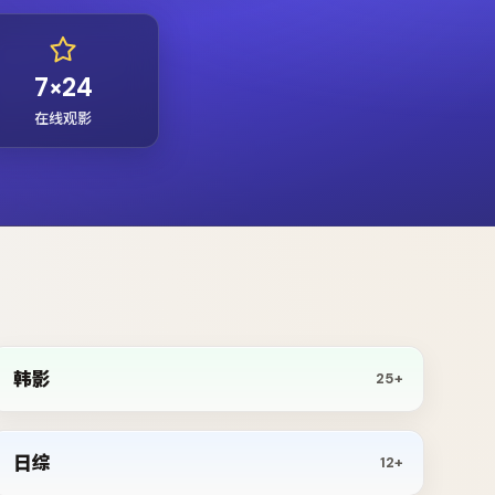
7×24
在线观影
韩影
25+
日综
12+