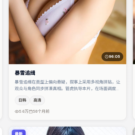
96:05
暴雪追缉
暴雪追缉在类型上偏向悬疑，叙事上采用多视角拼贴，让
观众与角色同步拼凑真相。管虎执导本片，在场面调度与
表演节奏上保持一贯作者性，关键场次留白得当。木村拓
日韩
高清
哉与肖央的对手戏构成全片情感锚点，李光洁则以细节塑
造推动谜题层层揭开。整体完成度较高，适合周末一口气
5.6万
58个月前
追完。
最新