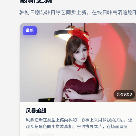
韩剧日剧与韩日综艺同步上新，在线日韩高清追剧
最新
99:08
风暴追缉
风暴追缉在类型上偏向科幻，叙事上采用多视角拼贴，让
观众与角色同步拼凑真相。宁浩执导本片，在场面调度与
表演节奏上保持一贯作者性，关键场次留白得当。秦海璐