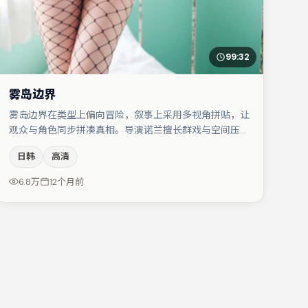
99:32
雾岛边界
雾岛边界在类型上偏向冒险，叙事上采用多视角拼贴，让
观众与角色同步拼凑真相。导演诺兰擅长群戏与空间压迫
感，本片在视听语言上与题材形成互文。文淇在片中承担
日韩
高清
叙事驱动，菅田将晖、任素汐分别提供反差与喜剧/悬疑
调剂（视场次而定）。整体完成度较高，适合周末一口气
6.8万
12个月前
追完。