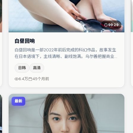
99:29
白昼回响
白昼回响是一部2022年前后完成的科幻作品，故事发生
在日本语境下，主线清晰、副线饱满。乌尔善把握商业节
奏的同时保留人物弧光，高潮戏信息密度高但不显凌乱。
日韩
高清
亚当·德赖弗在片中承担叙事驱动，文淇、蒋奇明分别提
供反差与喜剧/悬疑调剂（视场次而定）。节奏紧凑、反
6.4万
45个月前
转有度，值得列入片单。
最新