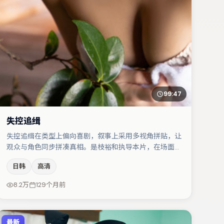
99:47
失控追缉
失控追缉在类型上偏向喜剧，叙事上采用多视角拼贴，让
观众与角色同步拼凑真相。是枝裕和执导本片，在场面调
度与表演节奏上保持一贯作者性，关键场次留白得当。于
日韩
高清
和伟在片中承担叙事驱动，菅田将晖、周迅分别提供反差
与喜剧/悬疑调剂（视场次而定）。整体完成度较高，适
8.2万
129个月前
合周末一口气追完。
最新