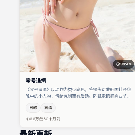
99:49
零号追缉
《零号追缉》以动作为类型底色，将镜头对准韩国社会缝
隙中的小人物，情绪克制而有后劲。陈凯歌把握商业节奏
的同时保留人物弧光，高潮戏信息密度高但不显凌乱。金
日韩
高清
高银在片中承担叙事驱动，胡歌、弗洛伦丝·皮尤分别提
供反差与喜剧/悬疑调剂（视场次而定）。整体完成度较
6.6万
80个月前
高，适合周末一口气追完。
最新更新