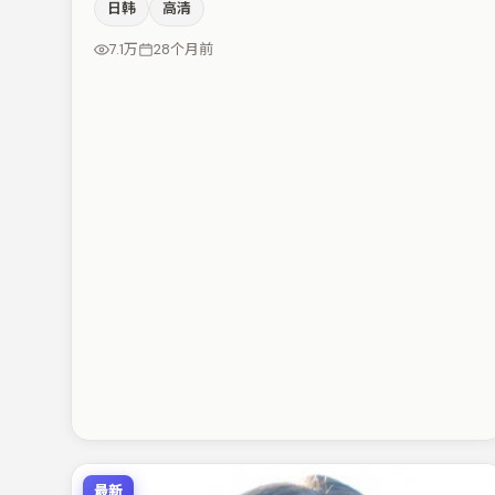
日韩
高清
与孔刘的对手戏构成全片情感锚点，亚当·德赖弗则以细
节塑造推动谜题层层揭开。若你偏爱强类型与清晰主线，
7.1万
28个月前
这部作品值得关注。
最新