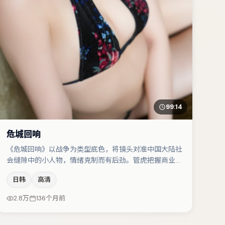
99:14
危城回响
《危城回响》以战争为类型底色，将镜头对准中国大陆社
会缝隙中的小人物，情绪克制而有后劲。管虎把握商业节
奏的同时保留人物弧光，高潮戏信息密度高但不显凌乱。
日韩
高清
主演阵容包括孔刘、谭卓、文淇等，角色动机前后呼应，
适合喜欢抠台词与伏笔的观众。若你偏爱强类型与清晰主
2.8万
136个月前
线，这部作品值得关注。